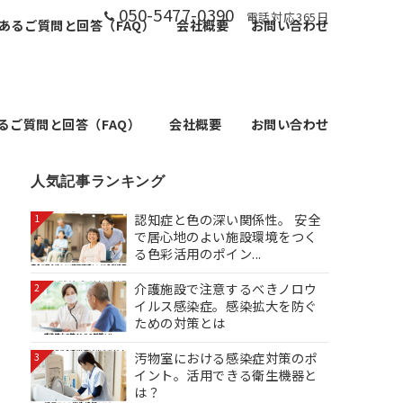
050-5477-0390
電話対応365日
あるご質問と回答（FAQ）
会社概要
お問い合わせ
るご質問と回答（FAQ）
会社概要
お問い合わせ
人気記事ランキング
認知症と色の深い関係性。 安全
1
で居心地のよい施設環境をつく
る色彩活用のポイン...
介護施設で注意するべきノロウ
2
イルス感染症。感染拡大を防ぐ
ための対策とは
汚物室における感染症対策のポ
3
イント。活用できる衛生機器と
は？