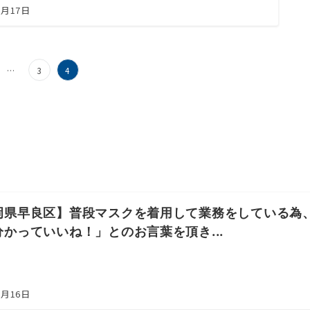
5月17日
…
3
4
岡県早良区】普段マスクを着用して業務をしている為
分かっていいね！」とのお言葉を頂き...
5月16日