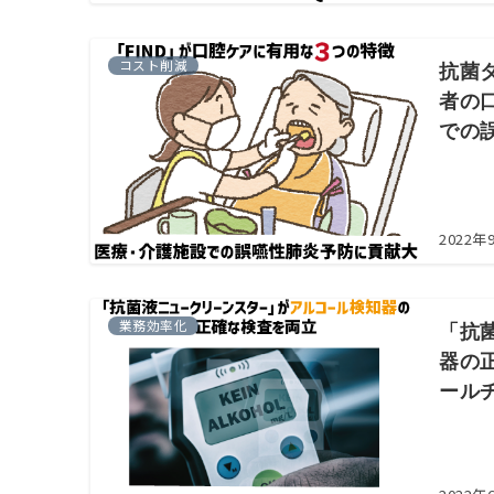
コスト削減
抗菌
者の
での
2022年
業務効率化
「抗
器の
ール