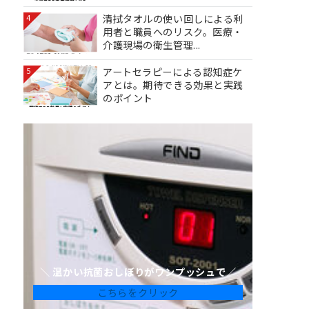
清拭タオルの使い回しによる利
4
用者と職員へのリスク。医療・
介護現場の衛生管理...
アートセラピーによる認知症ケ
5
アとは。期待できる効果と実践
のポイント
＼ 温かい抗菌おしぼりがワンプッシュで／
こちらをクリック