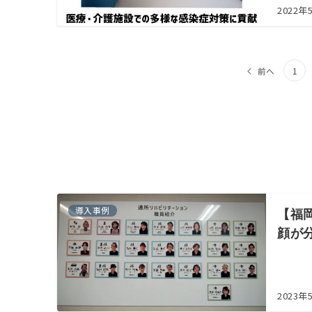
2022年
投
前へ
1
稿
の
ペ
ー
ジ
送
導入事例
【福
顔が
り
2023年