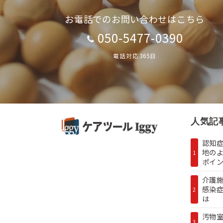
お電話でのお問い合わせはこちら
050-5477-0390
電話対応365日
人気記
認知症
地の
1
ポイン.
介護
感染
2
は
汚物
3