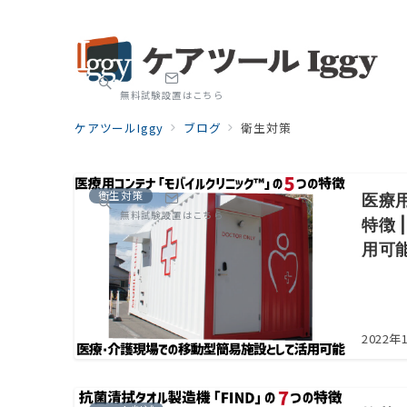
無料試験設置はこちら
ケアツールIggy
ブログ
衛生対策
衛生対策
医療
無料試験設置はこちら
特徴
用可
2022年