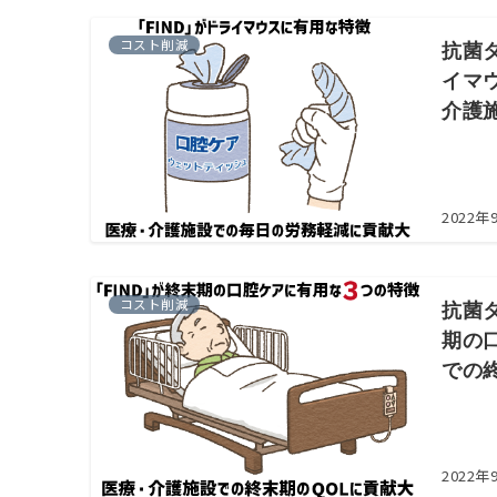
コスト削減
抗菌
イマ
介護施
2022年
コスト削減
抗菌
期の
での
2022年