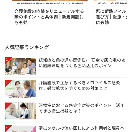
介護施設の内装をリニューアルする
窓に断熱フィルム
際のポイントと具体例 | 新規開設に
選び方 | 医療・
も有効
に有効
人気記事ランキング
認知症と色の深い関係性。 安全で居心地のよ
1
い施設環境をつくる色彩活用のポイン...
介護施設で注意するべきノロウイルス感染
2
症。感染拡大を防ぐための対策とは
汚物室における感染症対策のポイント。活用
3
できる衛生機器とは？
清拭タオルの使い回しによる利用者と職員へ
4