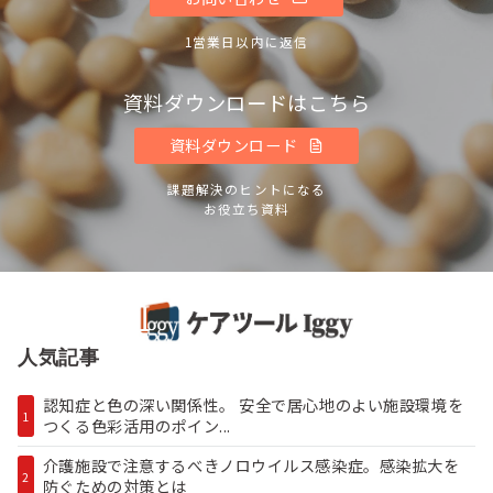
1営業日以内に返信
資料ダウンロードはこちら
資料ダウンロード
課題解決のヒントになる
お役立ち資料
人気記事
認知症と色の深い関係性。 安全で居心地のよい施設環境を
1
つくる色彩活用のポイン...
介護施設で注意するべきノロウイルス感染症。感染拡大を
2
防ぐための対策とは