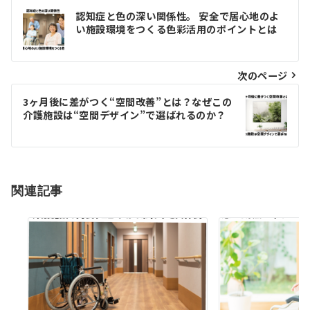
投
認知症と色の深い関係性。 安全で居心地のよ
い施設環境をつくる色彩活用のポイントとは
稿
ナ
次のページ
ビ
ゲ
3ヶ月後に差がつく“空間改善”とは？なぜこの
介護施設は“空間デザイン”で選ばれるのか？
ー
シ
ョ
関連記事
ン