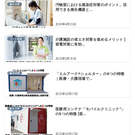
衛生対策
汚物室における感染症対策のポイント。活
用できる衛生機器と...
2024年4月15日
コスト削減
介護施設の省エネ対策を進めるメリット |
節電対策に有効...
2023年5月31日
衛生対策
「エルアーク®シェルター」の6つの特徴
｜医療・介護現場で...
2022年10月17日
衛生対策
医療用コンテナ「モバイルクリニック™」
の5つの特徴 |医...
2022年10月17日