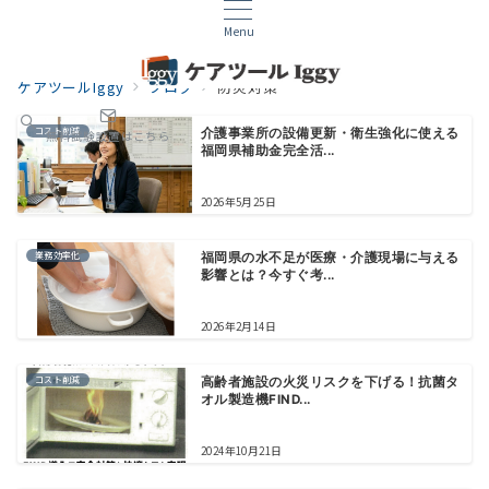
Menu
ケアツールIggy
ブログ
防災対策
コスト削減
介護事業所の設備更新・衛生強化に使える
無料試験設置はこちら
福岡県補助金完全活...
2026年5月25日
業務効率化
福岡県の水不足が医療・介護現場に与える
影響とは？今すぐ考...
2026年2月14日
コスト削減
高齢者施設の火災リスクを下げる！抗菌タ
オル製造機FIND...
2024年10月21日