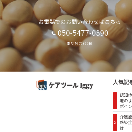
お電話でのお問い合わせはこちら
050-5477-0390
電話対応365日
人気記
認知症
地の
1
ポイン.
介護
感染
2
は