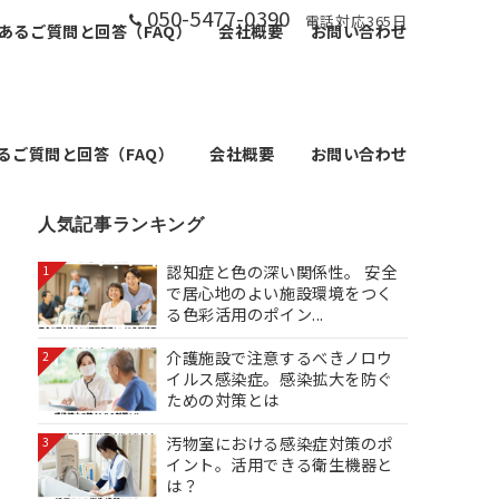
050-5477-0390
電話対応365日
あるご質問と回答（FAQ）
会社概要
お問い合わせ
るご質問と回答（FAQ）
会社概要
お問い合わせ
人気記事ランキング
認知症と色の深い関係性。 安全
1
で居心地のよい施設環境をつく
る色彩活用のポイン...
介護施設で注意するべきノロウ
2
イルス感染症。感染拡大を防ぐ
ための対策とは
汚物室における感染症対策のポ
3
イント。活用できる衛生機器と
は？