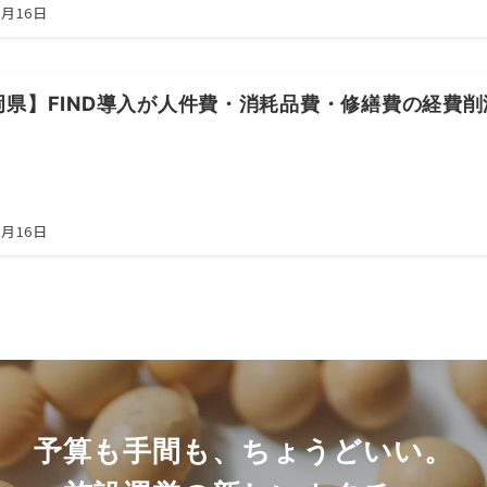
5月16日
岡県】FIND導入が人件費・消耗品費・修繕費の経費
5月16日
予算も手間も、ちょうどいい。