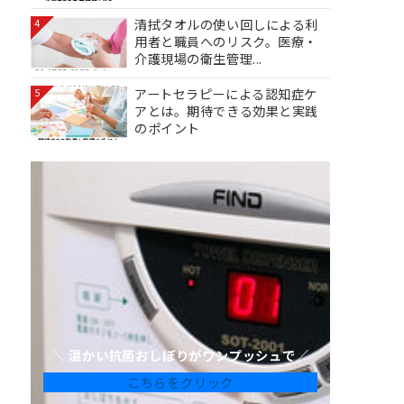
清拭タオルの使い回しによる利
4
用者と職員へのリスク。医療・
介護現場の衛生管理...
アートセラピーによる認知症ケ
5
アとは。期待できる効果と実践
のポイント
＼ 温かい抗菌おしぼりがワンプッシュで／
こちらをクリック