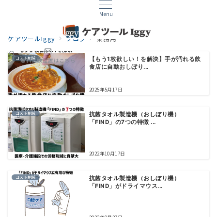
Menu
ケアツールIggy
ブログ
業務用
コスト削減
【もう1枚欲しい！を解決】手が汚れる飲
無料試験設置はこちら
食店に自動おしぼり...
2025年5月17日
コスト削減
抗菌タオル製造機（おしぼり機）
「FIND」の7つの特徴 ...
2022年10月17日
コスト削減
抗菌タオル製造機（おしぼり機）
「FIND」がドライマウス...