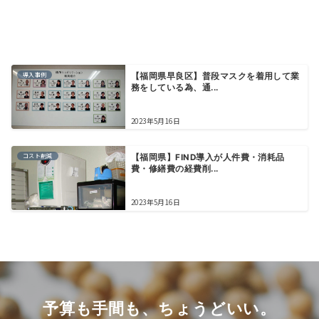
導入事例
【福岡県早良区】普段マスクを着用して業
務をしている為、通...
2023年5月16日
コスト削減
【福岡県】FIND導入が人件費・消耗品
費・修繕費の経費削...
2023年5月16日
予算も手間も、ちょうどいい。