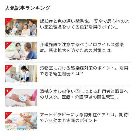
の
人気記事ランキング
ペ
ー
認知症と色の深い関係性。 安全で居心地のよ
1
い施設環境をつくる色彩活用のポイン...
ジ
送
介護施設で注意するべきノロウイルス感染
2
症。感染拡大を防ぐための対策とは
り
汚物室における感染症対策のポイント。活用
3
できる衛生機器とは？
清拭タオルの使い回しによる利用者と職員へ
4
のリスク。医療・介護現場の衛生管理...
アートセラピーによる認知症ケアとは。期待
5
できる効果と実践のポイント