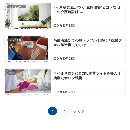
コミュニティ
3ヶ月後に差がつく“空間改善”とは？なぜ
この介護施設は“...
2024年11月15日
コスト削減
高齢者施設での肌トラブル予防に！抗菌タ
オル製造機（おしぼ...
2024年10月24日
消臭
ネイルサロンにCCFL抗菌ライトを導入！
清潔なサロン環境...
2024年10月22日
投
1
2
次へ
稿