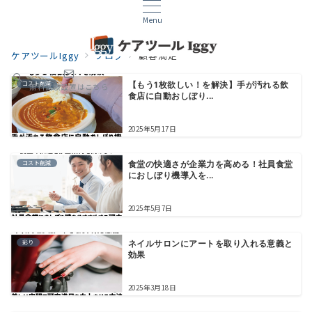
Menu
ケアツールIggy
ブログ
顧客満足
コスト削減
【もう1枚欲しい！を解決】手が汚れる飲
無料試験設置はこちら
食店に自動おしぼり...
2025年5月17日
コスト削減
食堂の快適さが企業力を高める！社員食堂
におしぼり機導入を...
2025年5月7日
彩り
ネイルサロンにアートを取り入れる意義と
効果
2025年3月18日