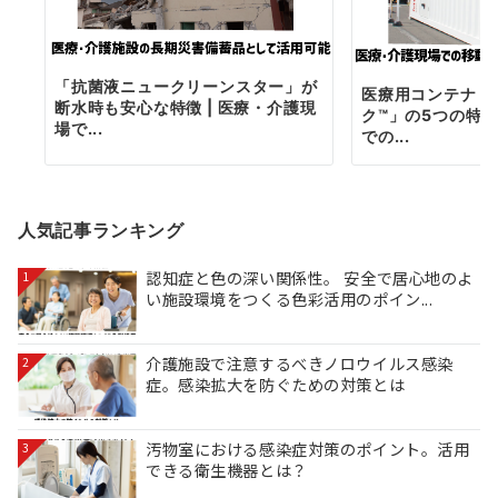
「抗菌液ニュークリーンスター」が
医療用コンテナ「
断水時も安心な特徴 | 医療・介護現
ク™」の5つの特徴
場で...
での...
人気記事ランキング
認知症と色の深い関係性。 安全で居心地のよ
1
い施設環境をつくる色彩活用のポイン...
介護施設で注意するべきノロウイルス感染
2
症。感染拡大を防ぐための対策とは
汚物室における感染症対策のポイント。活用
3
できる衛生機器とは？