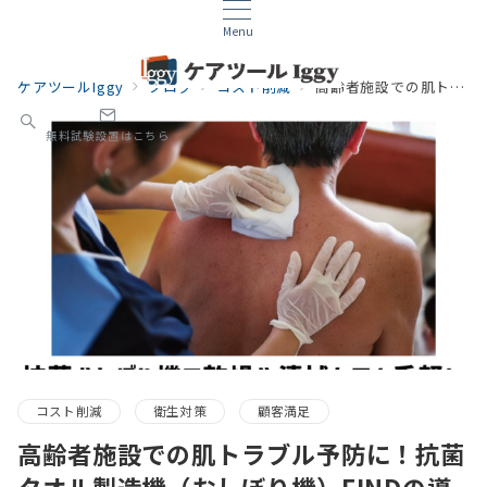
Menu
ケアツールIggy
ブログ
コスト削減
高齢者施設での肌トラブル予防に！抗菌タオル製造機（おしぼり機）FINDの導入で乾燥防止や清拭ケアを手軽に
無料試験設置はこちら
コスト削減
衛生対策
顧客満足
高齢者施設での肌トラブル予防に！抗菌