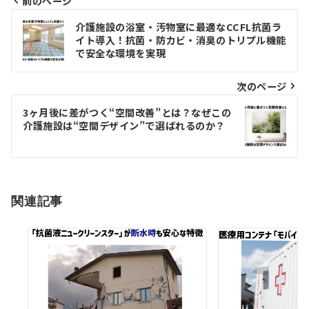
前のページ
投
介護施設の浴室・汚物室に最適なCCFL抗菌ラ
イト導入！抗菌・防カビ・消臭のトリプル機能
稿
で安全な環境を実現
ナ
次のページ
ビ
ゲ
3ヶ月後に差がつく“空間改善”とは？なぜこの
介護施設は“空間デザイン”で選ばれるのか？
ー
シ
ョ
関連記事
ン