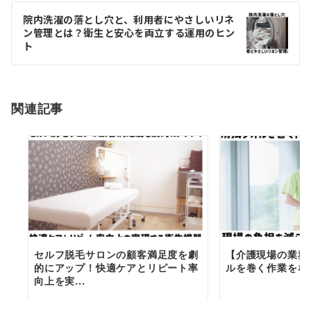
ゲ
院内洗濯の落とし穴と、利用者にやさしいリネ
ン管理とは？衛生と安心を両立する運用のヒン
ー
ト
シ
ョ
関連記事
ン
セルフ脱毛サロンの顧客満足度を劇
【介護現場の業務
的にアップ！快適ケアとリピート率
ルを巻く作業をな
向上を実...