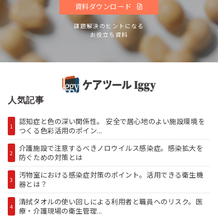
資料ダウンロード
課題解決のヒントになる
お役立ち資料
人気記事
認知症と色の深い関係性。 安全で居心地のよい施設環境を
1
つくる色彩活用のポイン...
介護施設で注意するべきノロウイルス感染症。感染拡大を
2
防ぐための対策とは
汚物室における感染症対策のポイント。活用できる衛生機
3
器とは？
清拭タオルの使い回しによる利用者と職員へのリスク。医
4
療・介護現場の衛生管理...