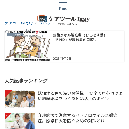
Menu
ケアツールIggy
ブログ
誤嚥性肺炎
コスト削減
抗菌タオル製造機（おしぼり機）
無料試験設置はこちら
「FIND」が高齢者の口腔...
2022年9月5日
人気記事ランキング
認知症と色の深い関係性。 安全で居心地のよ
1
い施設環境をつくる色彩活用のポイン...
介護施設で注意するべきノロウイルス感染
2
症。感染拡大を防ぐための対策とは