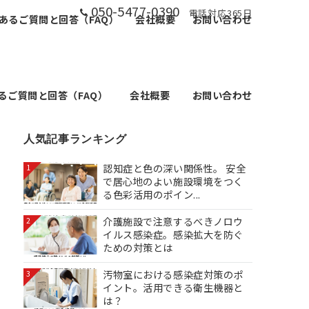
050-5477-0390
電話対応365日
あるご質問と回答（FAQ）
会社概要
お問い合わせ
るご質問と回答（FAQ）
会社概要
お問い合わせ
人気記事ランキング
認知症と色の深い関係性。 安全
1
で居心地のよい施設環境をつく
る色彩活用のポイン...
介護施設で注意するべきノロウ
2
イルス感染症。感染拡大を防ぐ
ための対策とは
汚物室における感染症対策のポ
3
イント。活用できる衛生機器と
は？