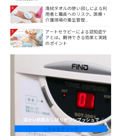
清拭タオルの使い回しによる利
4
用者と職員へのリスク。医療・
介護現場の衛生管理...
アートセラピーによる認知症ケ
5
アとは。期待できる効果と実践
のポイント
＼ 温かい抗菌おしぼりがワンプッシュで／
こちらをクリック