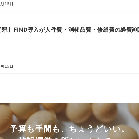
5月16日
岡県】FIND導入が人件費・消耗品費・修繕費の経費
5月16日
予算も手間も、ちょうどいい。