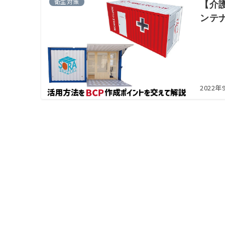
衛生対策
【介
ンテ
2022年