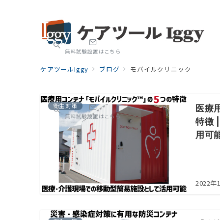
無料試験設置はこちら
ケアツールIggy
ブログ
モバイルクリニック
衛生対策
医療
無料試験設置はこちら
特徴
用可
2022年