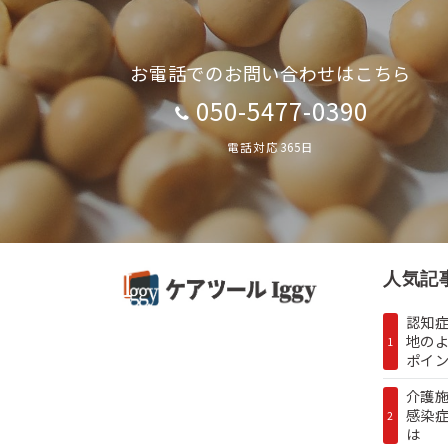
お電話でのお問い合わせはこちら
050-5477-0390
電話対応365日
人気記
認知症
地の
1
ポイン.
介護
感染
2
は