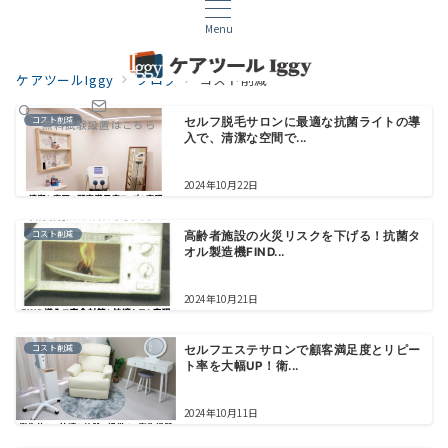
Menu
ケアツールIggy
ブログ
コスト削減
コスト削減
セルフ脱毛サロンに最適な抗菌ライトの導
無料試験設置はこちら
入で、清潔な空間で...
2024年10月22日
コスト削減
高齢者施設の火災リスクを下げる！抗菌タ
オル製造機FIND...
2024年10月21日
コスト削減
セルフエステサロンで顧客満足度とリピー
ト率を大幅UP！衛...
2024年10月11日