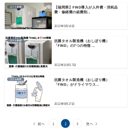
コスト削減
【福岡県】FIND導入が人件費・消耗品
費・修繕費の経費削...
2023年5月16日
コスト削減
抗菌タオル製造機（おしぼり機）
「FIND」の7つの特徴 ...
2022年10月17日
コスト削減
抗菌タオル製造機（おしぼり機）
「FIND」がドライマウス...
2022年9月27日
投
前へ
1
2
3
次へ