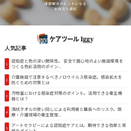
課題解決のヒントになる
お役立ち資料
人気記事
認知症と色の深い関係性。 安全で居心地のよい施設環境を
1
つくる色彩活用のポイン...
介護施設で注意するべきノロウイルス感染症。感染拡大を
2
防ぐための対策とは
汚物室における感染症対策のポイント。活用できる衛生機
3
器とは？
清拭タオルの使い回しによる利用者と職員へのリスク。医
4
療・介護現場の衛生管理...
アートセラピーによる認知症ケアとは。期待できる効果と実
5
践のポイント