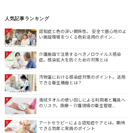
稿
の
人気記事ランキング
ペ
ー
認知症と色の深い関係性。 安全で居心地のよ
1
い施設環境をつくる色彩活用のポイン...
ジ
送
介護施設で注意するべきノロウイルス感染
2
症。感染拡大を防ぐための対策とは
り
汚物室における感染症対策のポイント。活用
3
できる衛生機器とは？
清拭タオルの使い回しによる利用者と職員へ
4
のリスク。医療・介護現場の衛生管理...
アートセラピーによる認知症ケアとは。期待
5
できる効果と実践のポイント