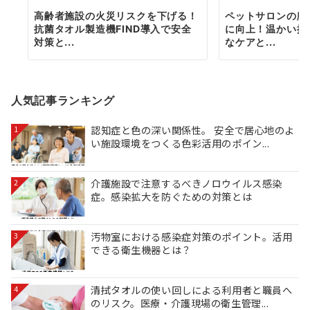
高齢者施設の火災リスクを下げる！
ペットサロンの顧
抗菌タオル製造機FIND導入で安全
に向上！温かい抗
対策と...
なケアと...
人気記事ランキング
認知症と色の深い関係性。 安全で居心地のよ
1
い施設環境をつくる色彩活用のポイン...
介護施設で注意するべきノロウイルス感染
2
症。感染拡大を防ぐための対策とは
汚物室における感染症対策のポイント。活用
3
できる衛生機器とは？
清拭タオルの使い回しによる利用者と職員へ
4
のリスク。医療・介護現場の衛生管理...