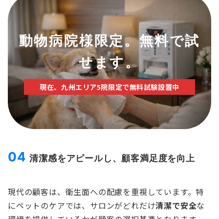
動物病院様限定。無料で試
せます
。
現在、九州エリア5院限定で無料試験設置中
04
清潔感をアピールし、顧客満足度を向上
現代の顧客は、衛生面への配慮を重視しています。特
にペットのケアでは、サロンがどれだけ
清潔で安全
な
環境を提供しているかが顧客の選択基準となります。