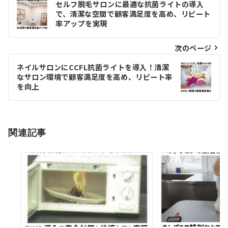
セルフ脱毛サロンに最適な抗菌ライトの導入
で、清潔な空間で顧客満足度を高め、リピート
稿
率アップを実現
ナ
次のページ
ビ
ゲ
ネイルサロンにCCFL抗菌ライトを導入！清潔
なサロン環境で顧客満足度を高め、リピート率
ー
を向上
シ
ョ
関連記事
ン