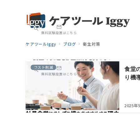
無料試験設置はこちら
ケアツールIggy
ブログ
衛生対策
コスト削減
食堂
無料試験設置はこちら
り機
2025年