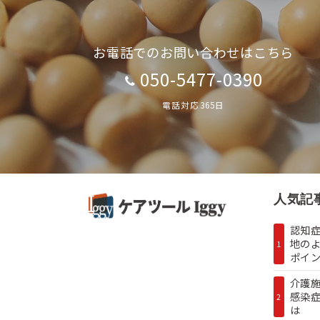
お電話でのお問い合わせはこちら
050-5477-0390
電話対応365日
人気記
認知症
地の
1
ポイン.
介護
感染
2
は