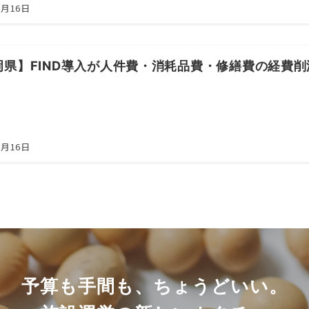
5月16日
岡県】FIND導入が人件費・消耗品費・修繕費の経費
5月16日
予算も手間も、ちょうどいい。