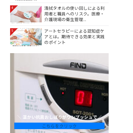
清拭タオルの使い回しによる利
4
用者と職員へのリスク。医療・
介護現場の衛生管理...
アートセラピーによる認知症ケ
5
アとは。期待できる効果と実践
のポイント
＼ 温かい抗菌おしぼりがワンプッシュで／
こちらをクリック