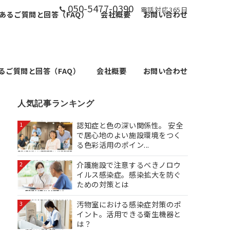
050-5477-0390
電話対応365日
あるご質問と回答（FAQ）
会社概要
お問い合わせ
るご質問と回答（FAQ）
会社概要
お問い合わせ
人気記事ランキング
認知症と色の深い関係性。 安全
1
で居心地のよい施設環境をつく
る色彩活用のポイン...
介護施設で注意するべきノロウ
2
イルス感染症。感染拡大を防ぐ
ための対策とは
汚物室における感染症対策のポ
3
イント。活用できる衛生機器と
は？