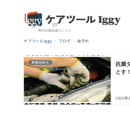
無料試験設置はこちら
ケアツールIggy
ブログ
油汚れ
業務効率化
抗菌
無料試験設置はこちら
とす
2025年