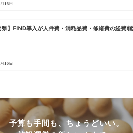
5月16日
岡県】FIND導入が人件費・消耗品費・修繕費の経費
5月16日
予算も手間も、ちょうどいい。