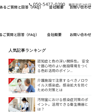
050-5477-0390
電話対応365日
あるご質問と回答（FAQ）
会社概要
お問い合わせ
るご質問と回答（FAQ）
会社概要
お問い合わせ
人気記事ランキング
認知症と色の深い関係性。 安全
1
で居心地のよい施設環境をつく
る色彩活用のポイン...
介護施設で注意するべきノロウ
2
イルス感染症。感染拡大を防ぐ
ための対策とは
汚物室における感染症対策のポ
3
イント。活用できる衛生機器と
は？