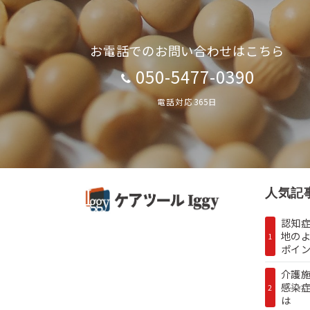
お電話でのお問い合わせはこちら
050-5477-0390
電話対応365日
人気記
認知症
地の
1
ポイン.
介護
感染
2
は