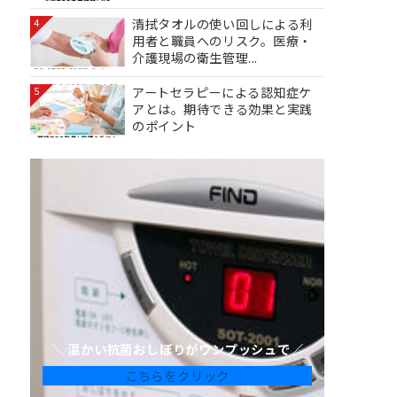
清拭タオルの使い回しによる利
4
用者と職員へのリスク。医療・
介護現場の衛生管理...
アートセラピーによる認知症ケ
5
アとは。期待できる効果と実践
のポイント
＼ 温かい抗菌おしぼりがワンプッシュで／
こちらをクリック