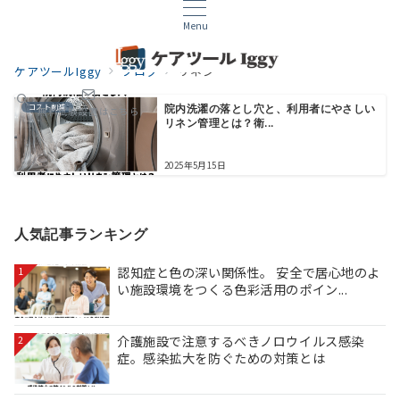
Menu
ケアツールIggy
ブログ
リネン
コスト削減
院内洗濯の落とし穴と、利用者にやさしい
無料試験設置はこちら
リネン管理とは？衛...
2025年5月15日
人気記事ランキング
認知症と色の深い関係性。 安全で居心地のよ
1
い施設環境をつくる色彩活用のポイン...
介護施設で注意するべきノロウイルス感染
2
症。感染拡大を防ぐための対策とは