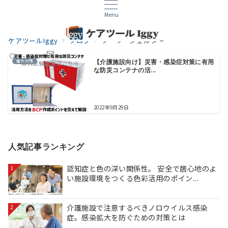
Menu
ケアツールIggy
ブログ
ソーラーシェルター
衛生対策
【介護施設向け】災害・感染症対策に有用
無料試験設置はこちら
な防災コンテナの活...
2022年9月29日
人気記事ランキング
認知症と色の深い関係性。 安全で居心地のよ
1
い施設環境をつくる色彩活用のポイン...
介護施設で注意するべきノロウイルス感染
2
症。感染拡大を防ぐための対策とは