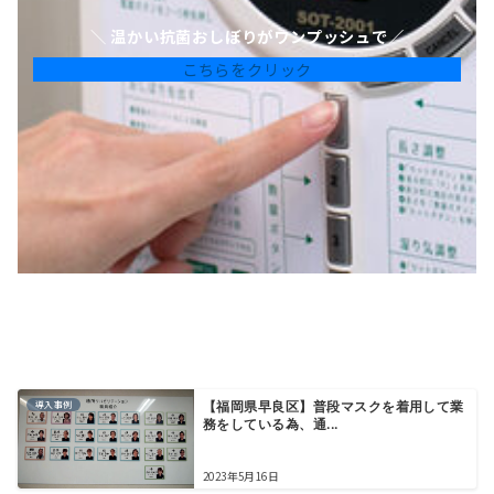
＼ 温かい抗菌おしぼりがワンプッシュで／
こちらをクリック
導入事例
【福岡県早良区】普段マスクを着用して業
務をしている為、通...
2023年5月16日