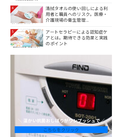
清拭タオルの使い回しによる利
4
用者と職員へのリスク。医療・
介護現場の衛生管理...
アートセラピーによる認知症ケ
5
アとは。期待できる効果と実践
のポイント
＼ 温かい抗菌おしぼりがワンプッシュで／
こちらをクリック