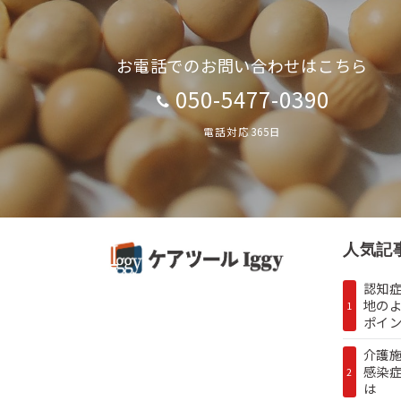
お電話でのお問い合わせはこちら
050-5477-0390
電話対応365日
人気記
認知症
地の
1
ポイン.
介護
感染
2
は