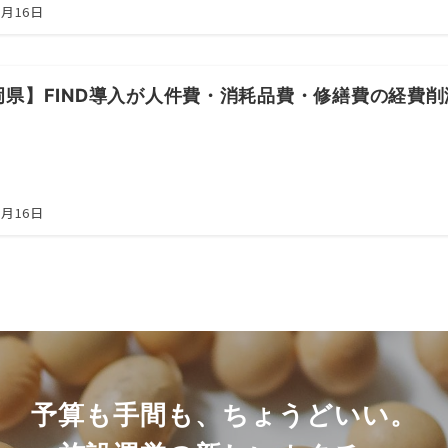
5月16日
岡県】FIND導入が人件費・消耗品費・修繕費の経費
5月16日
予算も手間も、ちょうどいい。