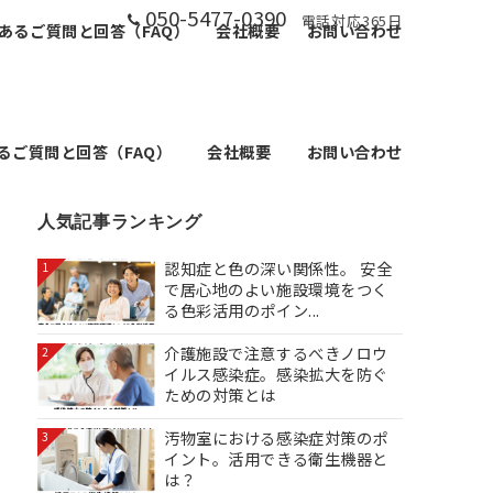
050-5477-0390
電話対応365日
あるご質問と回答（FAQ）
会社概要
お問い合わせ
るご質問と回答（FAQ）
会社概要
お問い合わせ
人気記事ランキング
認知症と色の深い関係性。 安全
1
で居心地のよい施設環境をつく
る色彩活用のポイン...
介護施設で注意するべきノロウ
2
イルス感染症。感染拡大を防ぐ
ための対策とは
汚物室における感染症対策のポ
3
イント。活用できる衛生機器と
は？